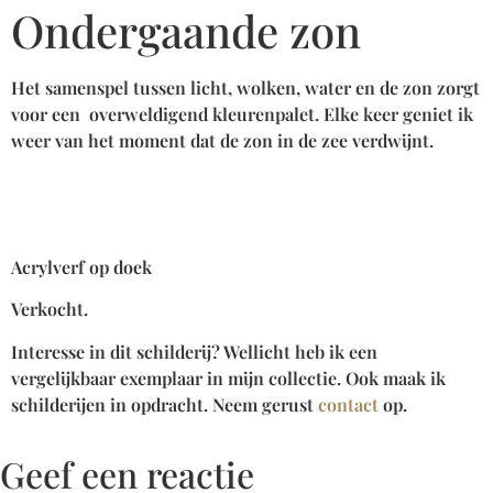
Ondergaande zon
Het samenspel tussen licht, wolken, water en de zon zorgt
voor een overweldigend kleurenpalet. Elke keer geniet ik
weer van het moment dat de zon in de zee verdwijnt.
Acrylverf op doek
Verkocht.
Interesse in dit schilderij? Wellicht heb ik een
vergelijkbaar exemplaar in mijn collectie. Ook maak ik
schilderijen in opdracht. Neem gerust
contact
op.
Geef een reactie