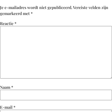
Je e-mailadres wordt niet gepubliceerd.
Vereiste velden zijn
gemarkeerd met
*
Reactie
*
Naam
*
E-mail
*