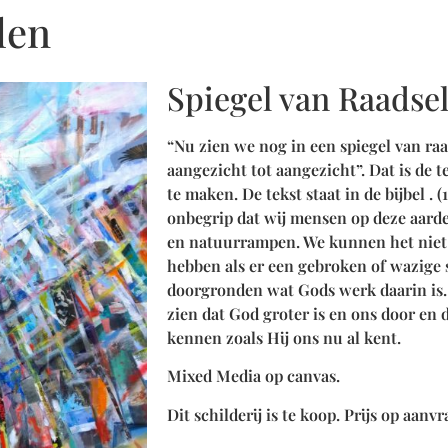
len
Spiegel van Raadse
“Nu zien we nog in een spiegel van raa
aangezicht tot aangezicht”. Dat is de te
te maken. De tekst staat in de bijbel . (
onbegrip dat wij mensen op deze aarde 
en natuurrampen. We kunnen het niet 
hebben als er een gebroken of wazige 
doorgronden wat Gods werk daarin is
zien dat God groter is en ons door en
kennen zoals Hij ons nu al kent.
Mixed Media op canvas.
Dit schilderij is te koop. Prijs op aanv