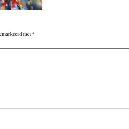
 gemarkeerd met
*