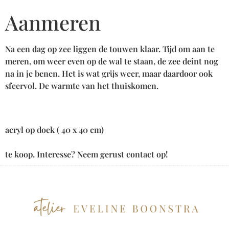
Aanmeren
Na een dag op zee liggen de touwen klaar. Tijd om aan te
meren, om weer even op de wal te staan, de zee deint nog
na in je benen. Het is wat grijs weer, maar daardoor ook
sfeervol. De warmte van het thuiskomen.
acryl op doek ( 40 x 40 cm)
te koop. Interesse? Neem gerust contact op!